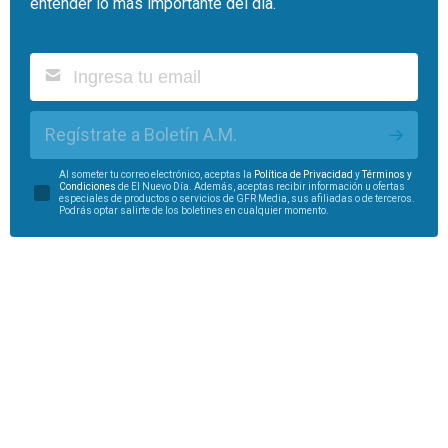
entender lo más importante del día.
Regístrate a Boletín A.M.
Al someter tu correo electrónico, aceptas la
Política de Privacidad
y
Términos y
Condiciones
de El Nuevo Día. Además, aceptas recibir información u ofertas
especiales de productos o servicios de GFR Media, sus afiliadas o de terceros.
Podrás optar salirte de los boletines en cualquier momento.