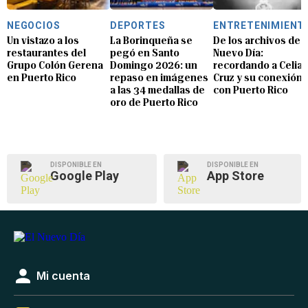
NEGOCIOS
DEPORTES
ENTRETENIMIENT
Un vistazo a los
La Borinqueña se
De los archivos de E
restaurantes del
pegó en Santo
Nuevo Día:
Grupo Colón Gerena
Domingo 2026: un
recordando a Celia
en Puerto Rico
repaso en imágenes
Cruz y su conexión
a las 34 medallas de
con Puerto Rico
oro de Puerto Rico
DISPONIBLE EN
DISPONIBLE EN
Google Play
App Store
Mi cuenta