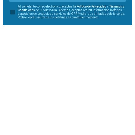
Al someter tu correo electrónico, aceptas la
Política de Privacidad
y
Términos y
Condiciones
de El Nuevo Día. Además, aceptas recibir información u ofertas
especiales de productos o servicios de GFR Media, sus afiliadas o de terceros.
Podrás optar salirte de los boletines en cualquier momento.