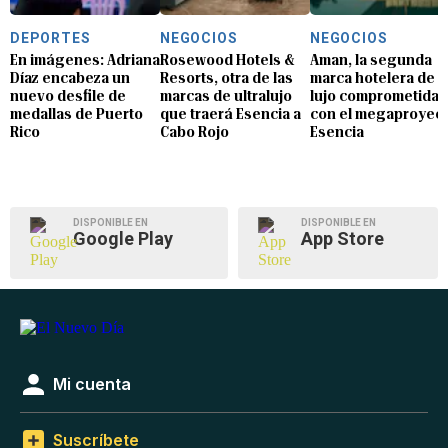
DEPORTES
NEGOCIOS
NEGOCIOS
En imágenes: Adriana
Rosewood Hotels &
Aman, la segunda
Díaz encabeza un
Resorts, otra de las
marca hotelera de
nuevo desfile de
marcas de ultralujo
lujo comprometida
medallas de Puerto
que traerá Esencia a
con el megaproyec
Rico
Cabo Rojo
Esencia
DISPONIBLE EN
DISPONIBLE EN
Google Play
App Store
Mi cuenta
Suscríbete