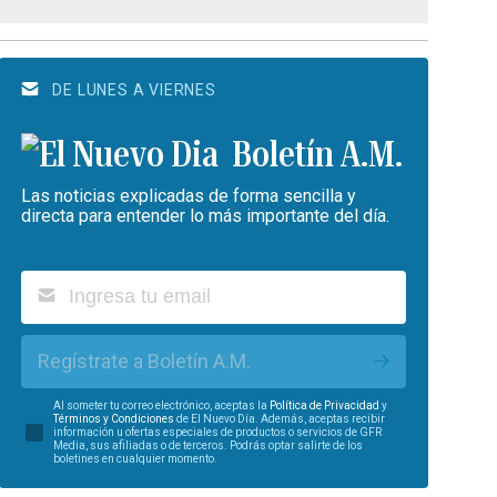
DE LUNES A VIERNES
Boletín A.M.
Las noticias explicadas de forma sencilla y
directa para entender lo más importante del día.
Regístrate a Boletín A.M.
Al someter tu correo electrónico, aceptas la
Política de Privacidad
y
Términos y Condiciones
de El Nuevo Día. Además, aceptas recibir
información u ofertas especiales de productos o servicios de GFR
Media, sus afiliadas o de terceros. Podrás optar salirte de los
boletines en cualquier momento.