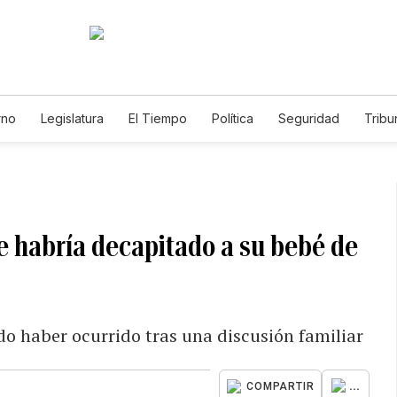
rno
Legislatura
El Tiempo
Política
Seguridad
Tribu
Educador
Caso Gabriela Nicole
e habría decapitado a su bebé de
do haber ocurrido tras una discusión familiar
...
COMPARTIR