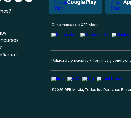
Google Play
Ap
omos?
s
Otras marcas de GFR Media
 hoy
oncursos
io
nfiar en
Política de privacidad
Términos y condicion
©
2026
GFR Media, Todos los Derechos Rese