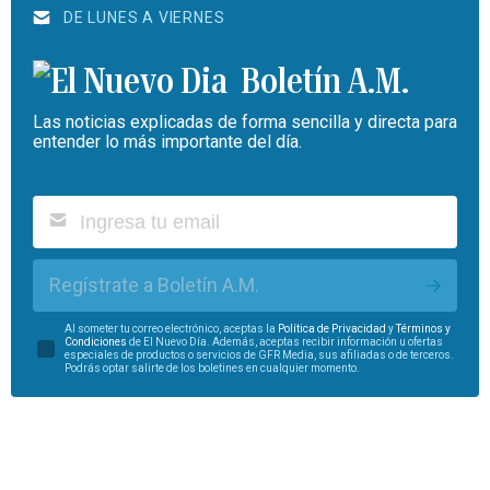
DE LUNES A VIERNES
Boletín A.M.
Las noticias explicadas de forma sencilla y directa para
entender lo más importante del día.
Regístrate a Boletín A.M.
Al someter tu correo electrónico, aceptas la
Política de Privacidad
y
Términos y
Condiciones
de El Nuevo Día. Además, aceptas recibir información u ofertas
especiales de productos o servicios de GFR Media, sus afiliadas o de terceros.
Podrás optar salirte de los boletines en cualquier momento.