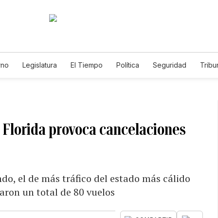
rno
Legislatura
El Tiempo
Política
Seguridad
Tribu
Educador
Caso Gabriela Nicole
 Florida provoca cancelaciones
do, el de más tráfico del estado más cálido
aron un total de 80 vuelos