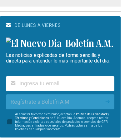
DE LUNES A VIERNES
Boletín A.M.
Las noticias explicadas de forma sencilla y
directa para entender lo más importante del día.
Regístrate a Boletín A.M.
Al someter tu correo electrónico, aceptas la
Política de Privacidad
y
Términos y Condiciones
de El Nuevo Día. Además, aceptas recibir
información u ofertas especiales de productos o servicios de GFR
Media, sus afiliadas o de terceros. Podrás optar salirte de los
boletines en cualquier momento.