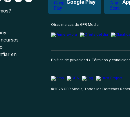
Google Play
Ap
omos?
s
Otras marcas de GFR Media
 hoy
oncursos
io
nfiar en
Política de privacidad
Términos y condicion
©
2026
GFR Media, Todos los Derechos Rese