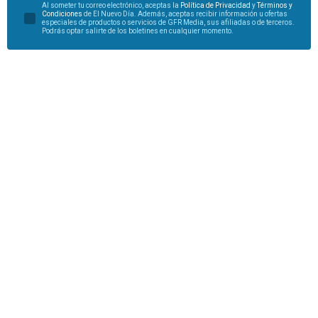
Al someter tu correo electrónico, aceptas la
Política de Privacidad
y
Términos y
Condiciones
de El Nuevo Día. Además, aceptas recibir información u ofertas
especiales de productos o servicios de GFR Media, sus afiliadas o de terceros.
Podrás optar salirte de los boletines en cualquier momento.