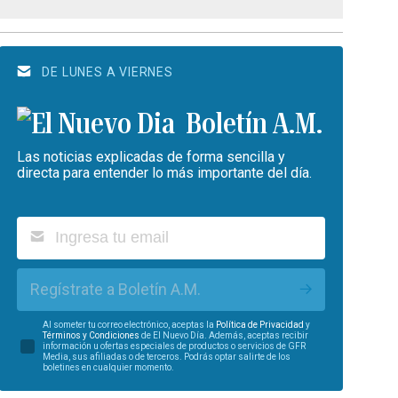
DE LUNES A VIERNES
Boletín A.M.
Las noticias explicadas de forma sencilla y
directa para entender lo más importante del día.
Regístrate a Boletín A.M.
Al someter tu correo electrónico, aceptas la
Política de Privacidad
y
Términos y Condiciones
de El Nuevo Día. Además, aceptas recibir
información u ofertas especiales de productos o servicios de GFR
Media, sus afiliadas o de terceros. Podrás optar salirte de los
boletines en cualquier momento.