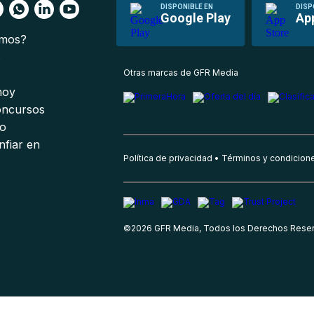
DISPONIBLE EN
DISP
Google Play
Ap
omos?
s
Otras marcas de GFR Media
 hoy
oncursos
io
nfiar en
Política de privacidad
Términos y condicion
©
2026
GFR Media, Todos los Derechos Rese