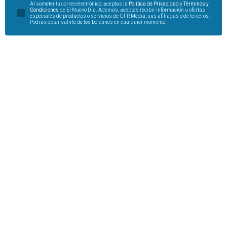
Al someter tu correo electrónico, aceptas la
Política de Privacidad
y
Términos y
Condiciones
de El Nuevo Día. Además, aceptas recibir información u ofertas
especiales de productos o servicios de GFR Media, sus afiliadas o de terceros.
Podrás optar salirte de los boletines en cualquier momento.