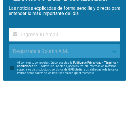
Las noticias explicadas de forma sencilla y directa para
entender lo más importante del día.
Regístrate a Boletín A.M.
Al someter tu correo electrónico, aceptas la
Política de Privacidad
y
Términos y
Condiciones
de El Nuevo Día. Además, aceptas recibir información u ofertas
especiales de productos o servicios de GFR Media, sus afiliadas o de terceros.
Podrás optar salirte de los boletines en cualquier momento.