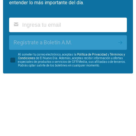
entender lo más importante del día.
Regístrate a Boletín A.M.
Al someter tu correo electrónico, aceptas la
Política de Privacidad
y
Términos y
Condiciones
de El Nuevo Día. Además, aceptas recibir información u ofertas
especiales de productos o servicios de GFR Media, sus afiliadas o de terceros.
Podrás optar salirte de los boletines en cualquier momento.