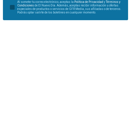
Al someter tu correo electrónico, aceptas la
Política de Privacidad
y
Términos y
Condiciones
de El Nuevo Día. Además, aceptas recibir información u ofertas
especiales de productos o servicios de GFR Media, sus afiliadas o de terceros.
Podrás optar salirte de los boletines en cualquier momento.