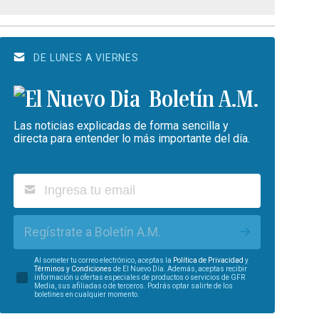
DE LUNES A VIERNES
Boletín A.M.
Las noticias explicadas de forma sencilla y
directa para entender lo más importante del día.
Regístrate a Boletín A.M.
Al someter tu correo electrónico, aceptas la
Política de Privacidad
y
Términos y Condiciones
de El Nuevo Día. Además, aceptas recibir
información u ofertas especiales de productos o servicios de GFR
Media, sus afiliadas o de terceros. Podrás optar salirte de los
boletines en cualquier momento.