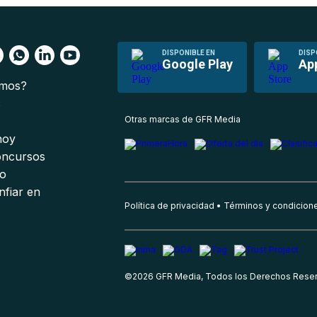
DISPONIBLE EN
DISP
Google Play
Ap
omos?
s
Otras marcas de GFR Media
 hoy
oncursos
io
nfiar en
Política de privacidad
Términos y condicion
©
2026
GFR Media, Todos los Derechos Rese