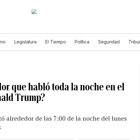
rno
Legislatura
El Tiempo
Política
Seguridad
Tribu
Educador
Caso Gabriela Nicole
or que habló toda la noche en el
nald Trump?
ó alrededor de las 7:00 de la noche del lunes
s