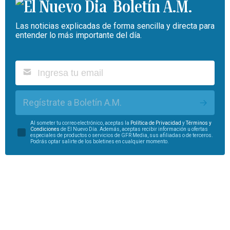
Boletín A.M.
Las noticias explicadas de forma sencilla y directa para
entender lo más importante del día.
Regístrate a Boletín A.M.
Al someter tu correo electrónico, aceptas la
Política de Privacidad
y
Términos y
Condiciones
de El Nuevo Día. Además, aceptas recibir información u ofertas
especiales de productos o servicios de GFR Media, sus afiliadas o de terceros.
Podrás optar salirte de los boletines en cualquier momento.