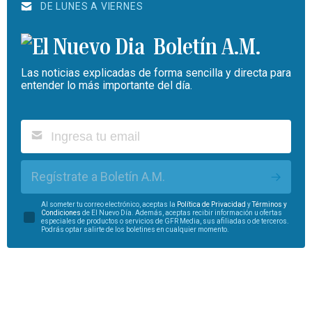
DE LUNES A VIERNES
Boletín A.M.
Las noticias explicadas de forma sencilla y directa para
entender lo más importante del día.
Regístrate a Boletín A.M.
Al someter tu correo electrónico, aceptas la
Política de Privacidad
y
Términos y
Condiciones
de El Nuevo Día. Además, aceptas recibir información u ofertas
especiales de productos o servicios de GFR Media, sus afiliadas o de terceros.
Podrás optar salirte de los boletines en cualquier momento.