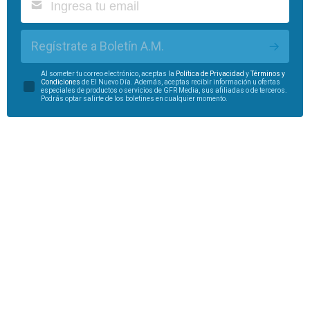
Regístrate a Boletín A.M.
Al someter tu correo electrónico, aceptas la
Política de Privacidad
y
Términos y
Condiciones
de El Nuevo Día. Además, aceptas recibir información u ofertas
especiales de productos o servicios de GFR Media, sus afiliadas o de terceros.
Podrás optar salirte de los boletines en cualquier momento.