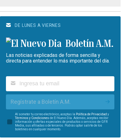
DE LUNES A VIERNES
Boletín A.M.
Las noticias explicadas de forma sencilla y
directa para entender lo más importante del día.
Regístrate a Boletín A.M.
Al someter tu correo electrónico, aceptas la
Política de Privacidad
y
Términos y Condiciones
de El Nuevo Día. Además, aceptas recibir
información u ofertas especiales de productos o servicios de GFR
Media, sus afiliadas o de terceros. Podrás optar salirte de los
boletines en cualquier momento.