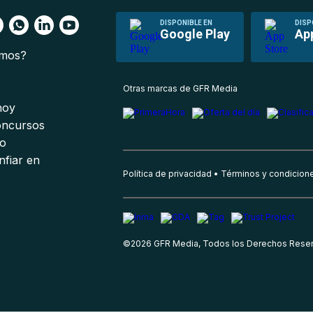
DISPONIBLE EN
DISP
Google Play
Ap
omos?
s
Otras marcas de GFR Media
 hoy
oncursos
io
nfiar en
Política de privacidad
Términos y condicion
©
2026
GFR Media, Todos los Derechos Rese