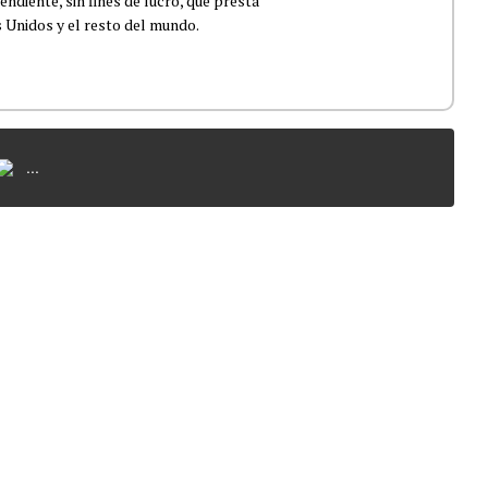
ndiente, sin fines de lucro, que presta
 Unidos y el resto del mundo.
...