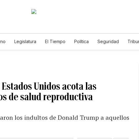
rno
Legislatura
El Tiempo
Política
Seguridad
Tribu
Educador
Caso Gabriela Nicole
 Estados Unidos acota las
os de salud reproductiva
icaron los indultos de Donald Trump a aquellos