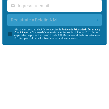
Regístrate a Boletín A.M.
Al someter tu correo electrónico, aceptas la
Política de Privacidad
y
Términos y
Condiciones
de El Nuevo Día. Además, aceptas recibir información u ofertas
especiales de productos o servicios de GFR Media, sus afiliadas o de terceros.
Podrás optar salirte de los boletines en cualquier momento.