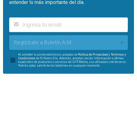
entender lo más importante del día.
Regístrate a Boletín A.M.
Al someter tu correo electrónico, aceptas la
Política de Privacidad
y
Términos y
Condiciones
de El Nuevo Día. Además, aceptas recibir información u ofertas
especiales de productos o servicios de GFR Media, sus afiliadas o de terceros.
Podrás optar salirte de los boletines en cualquier momento.