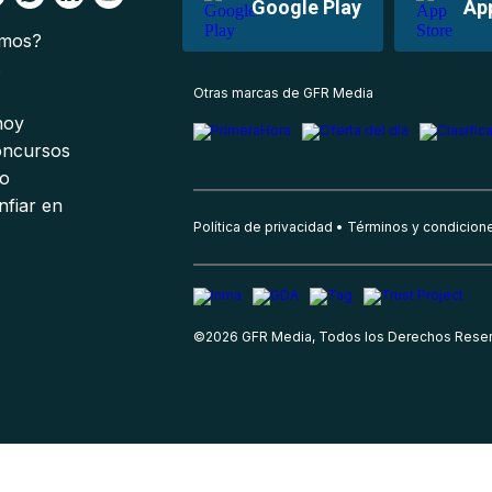
Google Play
Ap
omos?
s
Otras marcas de GFR Media
 hoy
oncursos
io
nfiar en
Política de privacidad
Términos y condicion
©
2026
GFR Media, Todos los Derechos Rese