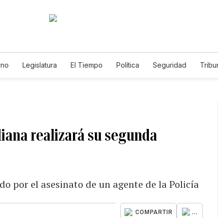
rno
Legislatura
El Tiempo
Política
Seguridad
Tribu
Educador
Caso Gabriela Nicole
diana realizará su segunda
o por el asesinato de un agente de la Policía
...
COMPARTIR