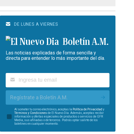
DE LUNES A VIERNES
Boletín A.M.
Las noticias explicadas de forma sencilla y
directa para entender lo más importante del día.
Regístrate a Boletín A.M.
Al someter tu correo electrónico, aceptas la
Política de Privacidad
y
Términos y Condiciones
de El Nuevo Día. Además, aceptas recibir
información u ofertas especiales de productos o servicios de GFR
Media, sus afiliadas o de terceros. Podrás optar salirte de los
boletines en cualquier momento.