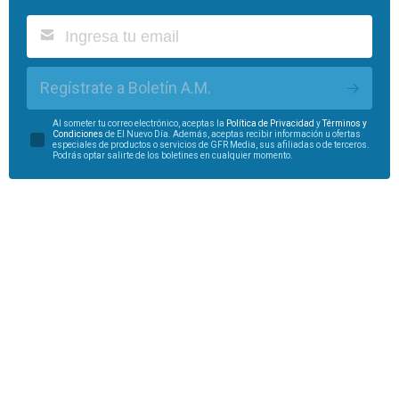
Regístrate a Boletín A.M.
Al someter tu correo electrónico, aceptas la
Política de Privacidad
y
Términos y
Condiciones
de El Nuevo Día. Además, aceptas recibir información u ofertas
especiales de productos o servicios de GFR Media, sus afiliadas o de terceros.
Podrás optar salirte de los boletines en cualquier momento.