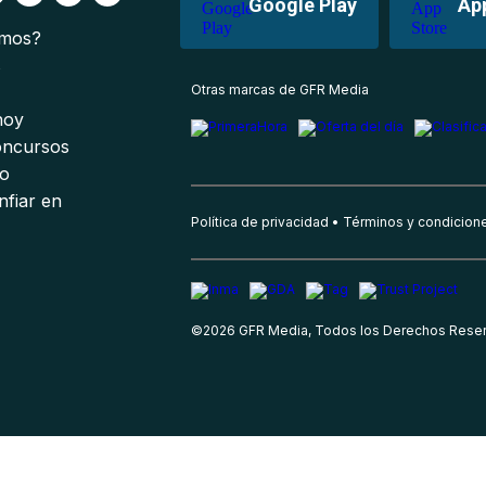
Google Play
Ap
omos?
s
Otras marcas de GFR Media
 hoy
oncursos
io
nfiar en
Política de privacidad
Términos y condicion
©
2026
GFR Media, Todos los Derechos Rese