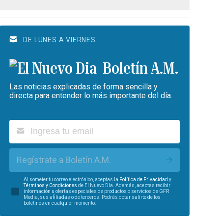
DE LUNES A VIERNES
Boletín A.M.
Las noticias explicadas de forma sencilla y
directa para entender lo más importante del día.
Regístrate a Boletín A.M.
Al someter tu correo electrónico, aceptas la
Política de Privacidad
y
Términos y Condiciones
de El Nuevo Día. Además, aceptas recibir
información u ofertas especiales de productos o servicios de GFR
Media, sus afiliadas o de terceros. Podrás optar salirte de los
boletines en cualquier momento.