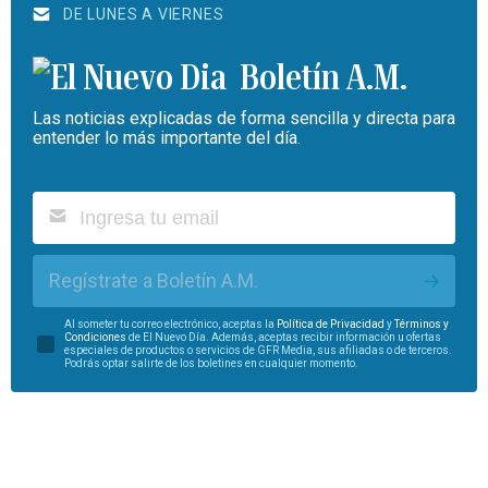
DE LUNES A VIERNES
Boletín A.M.
Las noticias explicadas de forma sencilla y directa para
entender lo más importante del día.
Regístrate a Boletín A.M.
Al someter tu correo electrónico, aceptas la
Política de Privacidad
y
Términos y
Condiciones
de El Nuevo Día. Además, aceptas recibir información u ofertas
especiales de productos o servicios de GFR Media, sus afiliadas o de terceros.
Podrás optar salirte de los boletines en cualquier momento.