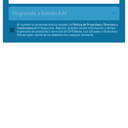
Regístrate a Boletín A.M.
Al someter tu correo electrónico, aceptas la
Política de Privacidad
y
Términos y
Condiciones
de El Nuevo Día. Además, aceptas recibir información u ofertas
especiales de productos o servicios de GFR Media, sus afiliadas o de terceros.
Podrás optar salirte de los boletines en cualquier momento.