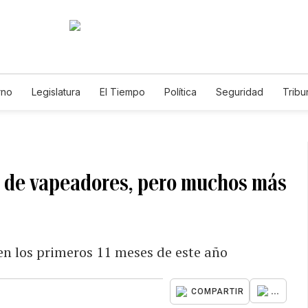
rno
Legislatura
El Tiempo
Política
Seguridad
Tribu
Educador
Caso Gabriela Nicole
s de vapeadores, pero muchos más
en los primeros 11 meses de este año
...
COMPARTIR