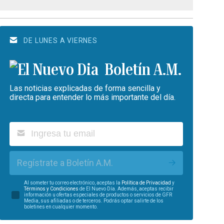
DE LUNES A VIERNES
Boletín A.M.
Las noticias explicadas de forma sencilla y
directa para entender lo más importante del día.
Regístrate a Boletín A.M.
Al someter tu correo electrónico, aceptas la
Política de Privacidad
y
Términos y Condiciones
de El Nuevo Día. Además, aceptas recibir
información u ofertas especiales de productos o servicios de GFR
Media, sus afiliadas o de terceros. Podrás optar salirte de los
boletines en cualquier momento.