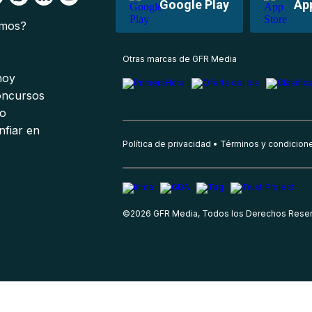
Google Play
Ap
omos?
s
Otras marcas de GFR Media
 hoy
oncursos
io
nfiar en
Política de privacidad
Términos y condicion
©
2026
GFR Media, Todos los Derechos Rese