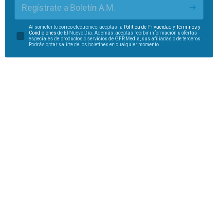
Regístrate a Boletín A.M.
Al someter tu correo electrónico, aceptas la
Política de Privacidad
y
Términos y
Condiciones
de El Nuevo Día. Además, aceptas recibir información u ofertas
especiales de productos o servicios de GFR Media, sus afiliadas o de terceros.
Podrás optar salirte de los boletines en cualquier momento.