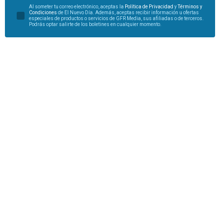
Al someter tu correo electrónico, aceptas la
Política de Privacidad
y
Términos y
Condiciones
de El Nuevo Día. Además, aceptas recibir información u ofertas
especiales de productos o servicios de GFR Media, sus afiliadas o de terceros.
Podrás optar salirte de los boletines en cualquier momento.