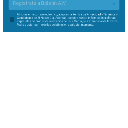
Regístrate a Boletín A.M.
Al someter tu correo electrónico, aceptas la
Política de Privacidad
y
Términos y
Condiciones
de El Nuevo Día. Además, aceptas recibir información u ofertas
especiales de productos o servicios de GFR Media, sus afiliadas o de terceros.
Podrás optar salirte de los boletines en cualquier momento.