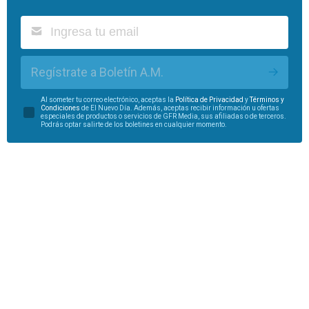
Regístrate a Boletín A.M.
Al someter tu correo electrónico, aceptas la
Política de Privacidad
y
Términos y
Condiciones
de El Nuevo Día. Además, aceptas recibir información u ofertas
especiales de productos o servicios de GFR Media, sus afiliadas o de terceros.
Podrás optar salirte de los boletines en cualquier momento.