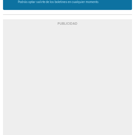
Podrás optar salirte de los boletines en cualquier momento.
PUBLICIDAD