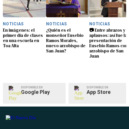
NOTICIAS
NOTICIAS
NOTICIAS
En imágenes: el
¿Quién es el
📷 Entre abrazos y
primer día de clases
monseñor Eusebio
aplausos: así fue la
en una escuela en
Ramos Morales,
presentación de
Toa Alta
nuevo arzobispo de
Eusebio Ramos com
San Juan?
arzobispo de San
Juan
DISPONIBLE EN
DISPONIBLE EN
Google Play
App Store