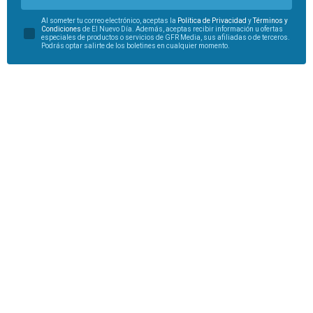
Al someter tu correo electrónico, aceptas la
Política de Privacidad
y
Términos y
Condiciones
de El Nuevo Día. Además, aceptas recibir información u ofertas
especiales de productos o servicios de GFR Media, sus afiliadas o de terceros.
Podrás optar salirte de los boletines en cualquier momento.