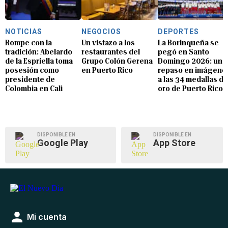
NOTICIAS
NEGOCIOS
DEPORTES
Rompe con la
Un vistazo a los
La Borinqueña se
tradición: Abelardo
restaurantes del
pegó en Santo
de la Espriella toma
Grupo Colón Gerena
Domingo 2026: un
posesión como
en Puerto Rico
repaso en imágene
presidente de
a las 34 medallas de
Colombia en Cali
oro de Puerto Rico
DISPONIBLE EN
DISPONIBLE EN
Google Play
App Store
Mi cuenta