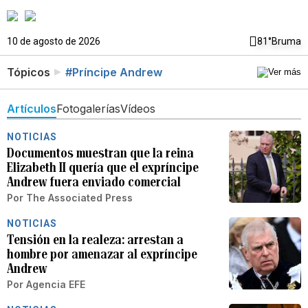
10 de agosto de 2026
81°
Bruma
Tópicos
#Príncipe Andrew
Artículos
Fotogalerías
Vídeos
NOTICIAS
Documentos muestran que la reina
Elizabeth II quería que el expríncipe
Andrew fuera enviado comercial
Por
The Associated Press
NOTICIAS
Tensión en la realeza: arrestan a
hombre por amenazar al expríncipe
Andrew
Por
Agencia EFE