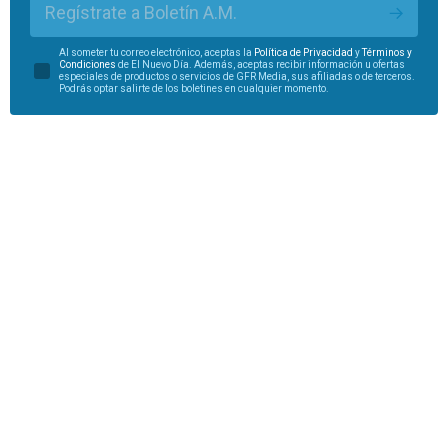
Regístrate a Boletín A.M.
Al someter tu correo electrónico, aceptas la
Política de Privacidad
y
Términos y
Condiciones
de El Nuevo Día. Además, aceptas recibir información u ofertas
especiales de productos o servicios de GFR Media, sus afiliadas o de terceros.
Podrás optar salirte de los boletines en cualquier momento.