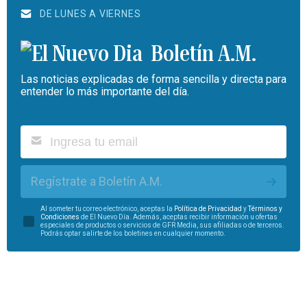
DE LUNES A VIERNES
Boletín A.M.
Las noticias explicadas de forma sencilla y directa para
entender lo más importante del día.
Regístrate a Boletín A.M.
Al someter tu correo electrónico, aceptas la
Política de Privacidad
y
Términos y
Condiciones
de El Nuevo Día. Además, aceptas recibir información u ofertas
especiales de productos o servicios de GFR Media, sus afiliadas o de terceros.
Podrás optar salirte de los boletines en cualquier momento.