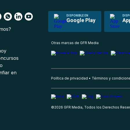
DISPONIBLE EN
DISP
Google Play
Ap
omos?
s
Otras marcas de GFR Media
 hoy
oncursos
io
nfiar en
Política de privacidad
Términos y condicion
©
2026
GFR Media, Todos los Derechos Rese