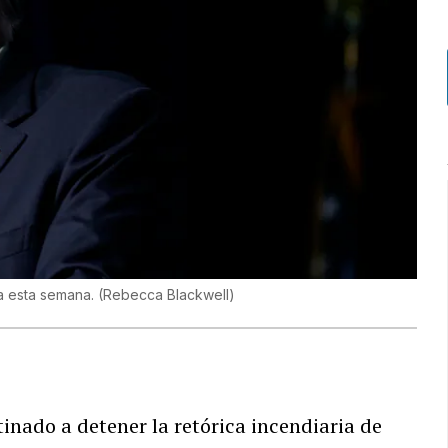
úa esta semana.
(
Rebecca Blackwell
)
inado a detener la retórica incendiaria de