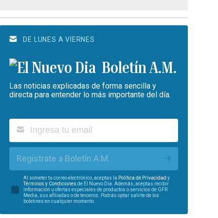
DE LUNES A VIERNES
Boletín A.M.
Las noticias explicadas de forma sencilla y
directa para entender lo más importante del día.
Regístrate a Boletín A.M.
Al someter tu correo electrónico, aceptas la
Política de Privacidad
y
Términos y Condiciones
de El Nuevo Día. Además, aceptas recibir
información u ofertas especiales de productos o servicios de GFR
Media, sus afiliadas o de terceros. Podrás optar salirte de los
boletines en cualquier momento.