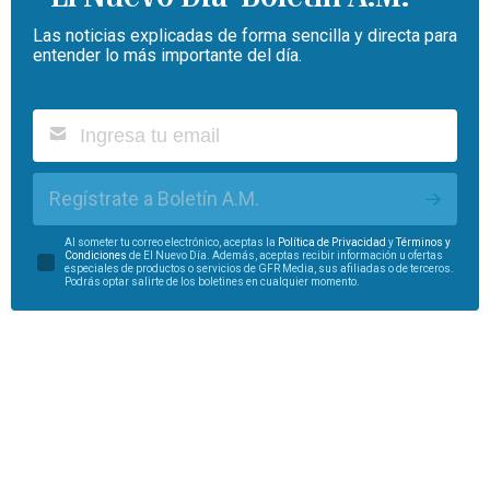
Las noticias explicadas de forma sencilla y directa para
entender lo más importante del día.
Regístrate a Boletín A.M.
Al someter tu correo electrónico, aceptas la
Política de Privacidad
y
Términos y
Condiciones
de El Nuevo Día. Además, aceptas recibir información u ofertas
especiales de productos o servicios de GFR Media, sus afiliadas o de terceros.
Podrás optar salirte de los boletines en cualquier momento.