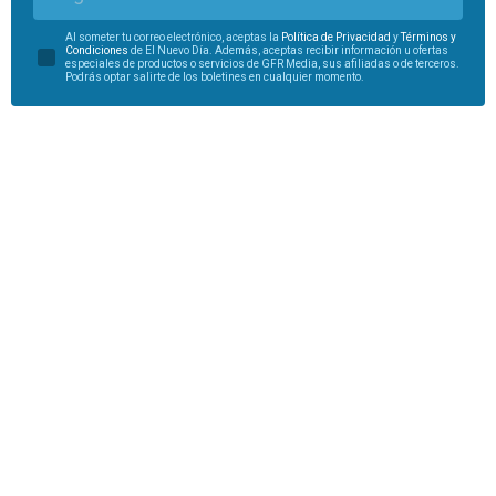
Al someter tu correo electrónico, aceptas la
Política de Privacidad
y
Términos y
Condiciones
de El Nuevo Día. Además, aceptas recibir información u ofertas
especiales de productos o servicios de GFR Media, sus afiliadas o de terceros.
Podrás optar salirte de los boletines en cualquier momento.