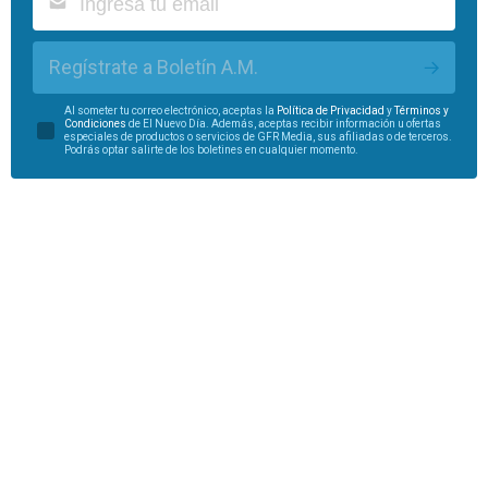
Regístrate a Boletín A.M.
Al someter tu correo electrónico, aceptas la
Política de Privacidad
y
Términos y
Condiciones
de El Nuevo Día. Además, aceptas recibir información u ofertas
especiales de productos o servicios de GFR Media, sus afiliadas o de terceros.
Podrás optar salirte de los boletines en cualquier momento.