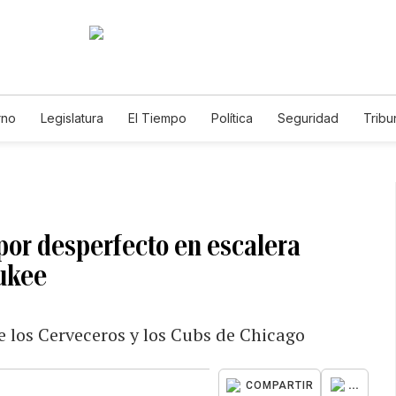
rno
Legislatura
El Tiempo
Política
Seguridad
Tribu
Educador
Caso Gabriela Nicole
por desperfecto en escalera
ukee
re los Cerveceros y los Cubs de Chicago
...
COMPARTIR