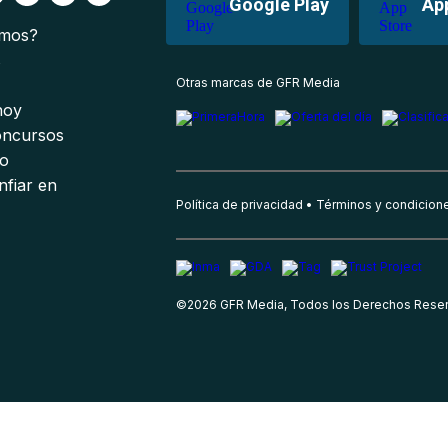
Google Play
Ap
omos?
s
Otras marcas de GFR Media
 hoy
oncursos
io
nfiar en
Política de privacidad
Términos y condicion
©
2026
GFR Media, Todos los Derechos Rese