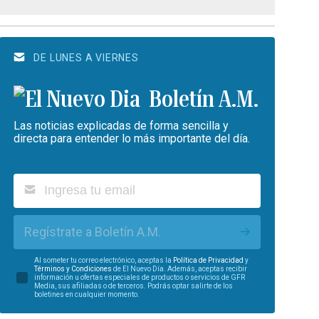
DE LUNES A VIERNES
Boletín A.M.
Las noticias explicadas de forma sencilla y
directa para entender lo más importante del día.
Regístrate a Boletín A.M.
Al someter tu correo electrónico, aceptas la
Política de Privacidad
y
Términos y Condiciones
de El Nuevo Día. Además, aceptas recibir
información u ofertas especiales de productos o servicios de GFR
Media, sus afiliadas o de terceros. Podrás optar salirte de los
boletines en cualquier momento.