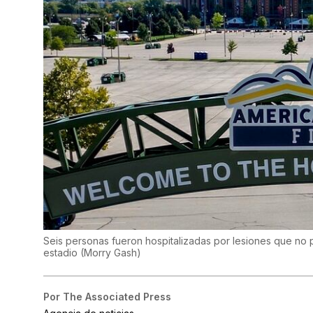
Seis personas fueron hospitalizadas por lesiones que no p
estadio
(
Morry Gash
)
Por
The Associated Press