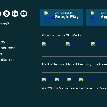
DISPONIBLE EN
DISP
Google Play
Ap
omos?
s
Otras marcas de GFR Media
 hoy
oncursos
io
nfiar en
Política de privacidad
Términos y condicion
©
2026
GFR Media, Todos los Derechos Rese