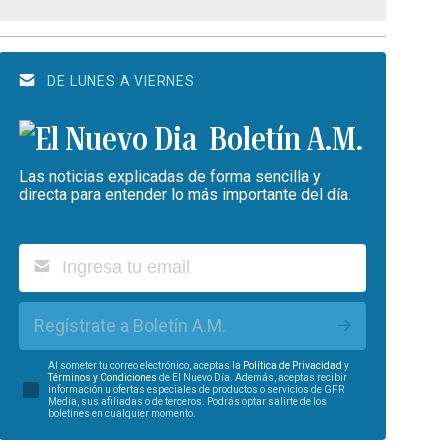
DE LUNES A VIERNES
Boletín A.M.
Las noticias explicadas de forma sencilla y
directa para entender lo más importante del día.
Regístrate a Boletín A.M.
Al someter tu correo electrónico, aceptas la
Política de Privacidad
y
Términos y Condiciones
de El Nuevo Día. Además, aceptas recibir
información u ofertas especiales de productos o servicios de GFR
Media, sus afiliadas o de terceros. Podrás optar salirte de los
boletines en cualquier momento.