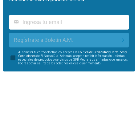
Regístrate a Boletín A.M.
Al someter tu correo electrónico, aceptas la
Política de Privacidad
y
Términos y
Condiciones
de El Nuevo Día. Además, aceptas recibir información u ofertas
especiales de productos o servicios de GFR Media, sus afiliadas o de terceros.
Podrás optar salirte de los boletines en cualquier momento.