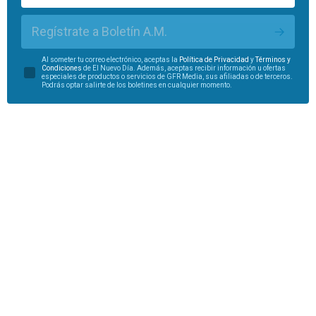
Regístrate a Boletín A.M.
Al someter tu correo electrónico, aceptas la
Política de Privacidad
y
Términos y
Condiciones
de El Nuevo Día. Además, aceptas recibir información u ofertas
especiales de productos o servicios de GFR Media, sus afiliadas o de terceros.
Podrás optar salirte de los boletines en cualquier momento.