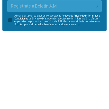
Regístrate a Boletín A.M.
Al someter tu correo electrónico, aceptas la
Política de Privacidad
y
Términos y
Condiciones
de El Nuevo Día. Además, aceptas recibir información u ofertas
especiales de productos o servicios de GFR Media, sus afiliadas o de terceros.
Podrás optar salirte de los boletines en cualquier momento.