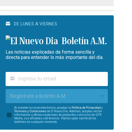
DE LUNES A VIERNES
Boletín A.M.
Las noticias explicadas de forma sencilla y
directa para entender lo más importante del día.
Regístrate a Boletín A.M.
Al someter tu correo electrónico, aceptas la
Política de Privacidad
y
Términos y Condiciones
de El Nuevo Día. Además, aceptas recibir
información u ofertas especiales de productos o servicios de GFR
Media, sus afiliadas o de terceros. Podrás optar salirte de los
boletines en cualquier momento.