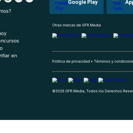
Google Play
Ap
omos?
s
Otras marcas de GFR Media
 hoy
oncursos
io
nfiar en
Política de privacidad
Términos y condicion
©
2026
GFR Media, Todos los Derechos Rese