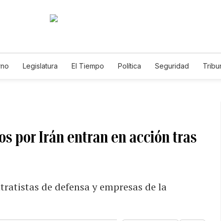
rno
Legislatura
El Tiempo
Política
Seguridad
Tribu
Educador
Caso Gabriela Nicole
os por Irán entran en acción tras
ratistas de defensa y empresas de la