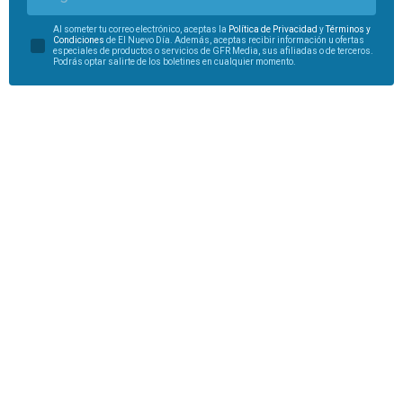
Al someter tu correo electrónico, aceptas la
Política de Privacidad
y
Términos y
Condiciones
de El Nuevo Día. Además, aceptas recibir información u ofertas
especiales de productos o servicios de GFR Media, sus afiliadas o de terceros.
Podrás optar salirte de los boletines en cualquier momento.