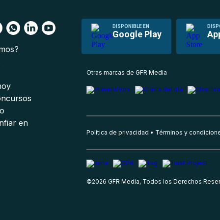
DISPONIBLE EN
DISP
Google Play
Ap
omos?
s
Otras marcas de GFR Media
 hoy
oncursos
io
nfiar en
Política de privacidad
Términos y condicion
©
2026
GFR Media, Todos los Derechos Rese