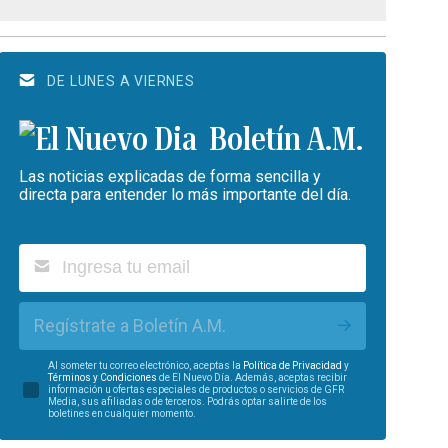
DE LUNES A VIERNES
Boletín A.M.
Las noticias explicadas de forma sencilla y
directa para entender lo más importante del día.
Regístrate a Boletín A.M.
Al someter tu correo electrónico, aceptas la
Política de Privacidad
y
Términos y Condiciones
de El Nuevo Día. Además, aceptas recibir
información u ofertas especiales de productos o servicios de GFR
Media, sus afiliadas o de terceros. Podrás optar salirte de los
boletines en cualquier momento.