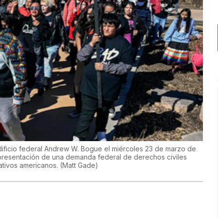
dificio federal Andrew W. Bogue el miércoles 23 de marzo de
 presentación de una demanda federal de derechos civiles
nativos americanos.
(
Matt Gade
)