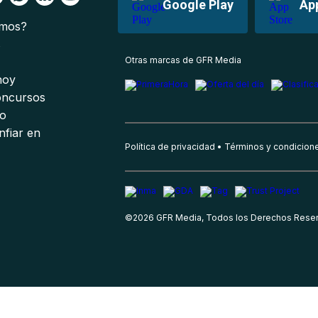
Google Play
Ap
omos?
s
Otras marcas de GFR Media
 hoy
oncursos
io
nfiar en
Política de privacidad
Términos y condicion
©
2026
GFR Media, Todos los Derechos Rese