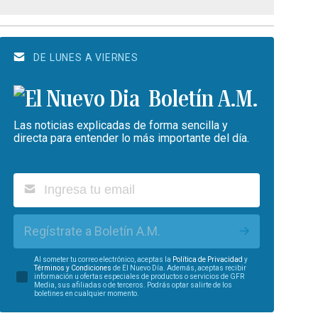
DE LUNES A VIERNES
Boletín A.M.
Las noticias explicadas de forma sencilla y
directa para entender lo más importante del día.
Regístrate a Boletín A.M.
Al someter tu correo electrónico, aceptas la
Política de Privacidad
y
Términos y Condiciones
de El Nuevo Día. Además, aceptas recibir
información u ofertas especiales de productos o servicios de GFR
Media, sus afiliadas o de terceros. Podrás optar salirte de los
boletines en cualquier momento.