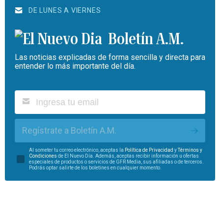
DE LUNES A VIERNES
Boletín A.M.
Las noticias explicadas de forma sencilla y directa para
entender lo más importante del día.
Regístrate a Boletín A.M.
Al someter tu correo electrónico, aceptas la
Política de Privacidad
y
Términos y
Condiciones
de El Nuevo Día. Además, aceptas recibir información u ofertas
especiales de productos o servicios de GFR Media, sus afiliadas o de terceros.
Podrás optar salirte de los boletines en cualquier momento.