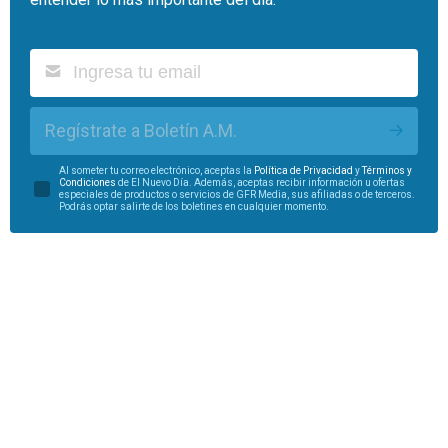
Regístrate a Boletín A.M.
Al someter tu correo electrónico, aceptas la
Política de Privacidad
y
Términos y
Condiciones
de El Nuevo Día. Además, aceptas recibir información u ofertas
especiales de productos o servicios de GFR Media, sus afiliadas o de terceros.
Podrás optar salirte de los boletines en cualquier momento.